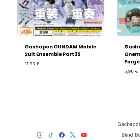
Gashapon GUNDAM Mobile
Gasha
Suit Ensemble Part25
Onemu
Forge
11,90
€
5,90
€
Gachapon
Blind B