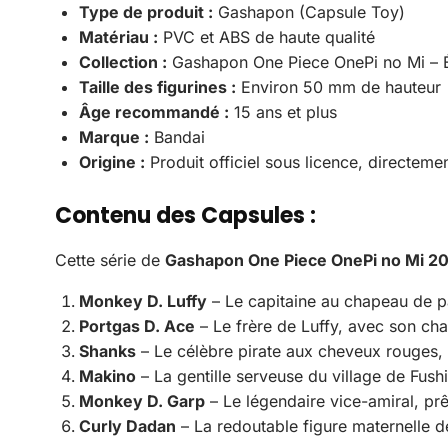
Type de produit :
Gashapon (Capsule Toy)
Matériau :
PVC et ABS de haute qualité
Collection :
Gashapon One Piece OnePi no Mi – É
Taille des figurines :
Environ 50 mm de hauteur
Âge recommandé :
15 ans et plus
Marque :
Bandai
Origine :
Produit officiel sous licence, directem
Contenu des Capsules :
Cette série de
Gashapon One Piece OnePi no Mi 2
Monkey D. Luffy
– Le capitaine au chapeau de pai
Portgas D. Ace
– Le frère de Luffy, avec son cha
Shanks
– Le célèbre pirate aux cheveux rouges, 
Makino
– La gentille serveuse du village de Fushi
Monkey D. Garp
– Le légendaire vice-amiral, prêt
Curly Dadan
– La redoutable figure maternelle de