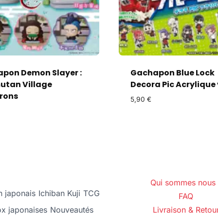
pon Demon Slayer :
Gachapon Blue Lock
tan Village
Decora Pic Acrylique 
rons
5,90
€
Qui sommes nous 
 japonais
Ichiban Kuji
TCG
FAQ
ox japonaises
Nouveautés
Livraison & Retou