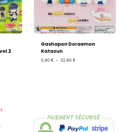
Gashapon Doraemon
vol.2
Katazun
5,90
€
–
22,90
€
?
r