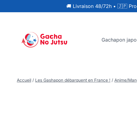
🚚 Livraison 48/72h
•
🇯🇵 Pro
Gachapon japo
Accueil
/
Les Gashapon débarquent en France !
/
Anime/Man