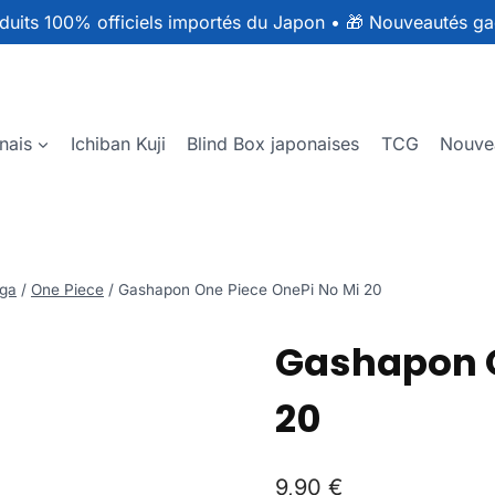
duits 100% officiels importés du Japon
•
🎁 Nouveautés ga
nais
Ichiban Kuji
Blind Box japonaises
TCG
Nouve
ga
/
One Piece
/
Gashapon One Piece OnePi No Mi 20
Gashapon O
20
9,90
€