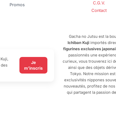
C.G.V.
Promos
Contact
Gacha no Jutsu est la bou
Ichiban Kuji
importés dire
figurines exclusives japona
passionnés une expérienc
Kuji,
curieux, vous trouverez ici 
Je
 des
ainsi que des objets dériv
m’inscris
Tokyo. Notre mission est
exclusivités nippones souve
nouveautés, profitez de no
qui partagent la passion d