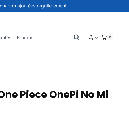
chapon ajoutées régulièrement
autés
Promos
0
ne Piece OnePi No Mi