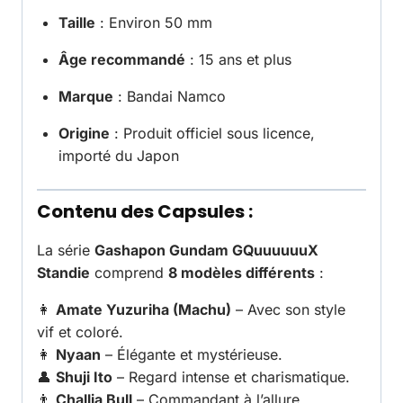
Taille
: Environ 50 mm
Âge recommandé
: 15 ans et plus
Marque
: Bandai Namco
Origine
: Produit officiel sous licence,
importé du Japon
Contenu des Capsules :
La série
Gashapon Gundam GQuuuuuuX
Standie
comprend
8 modèles différents
:
👩
Amate Yuzuriha (Machu)
– Avec son style
vif et coloré.
👩
Nyaan
– Élégante et mystérieuse.
👤
Shuji Ito
– Regard intense et charismatique.
👨
Challia Bull
– Commandant à l’allure