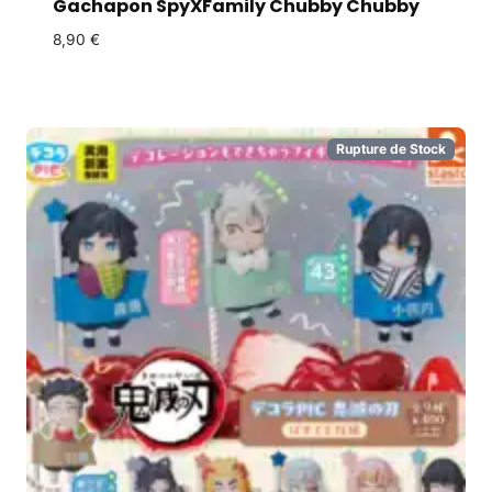
Gachapon SpyXFamily Chubby Chubby
8,90
€
Rupture de Stock