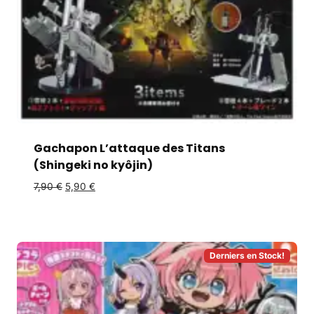
Gachapon L’attaque des Titans
(Shingeki no kyôjin)
7,90
€
5,90
€
Derniers en Stock!