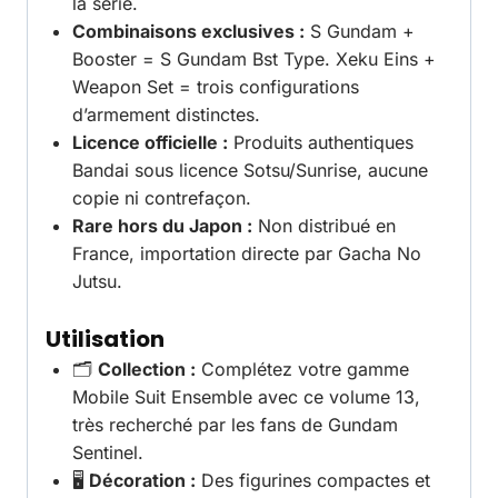
la série.
Combinaisons exclusives :
S Gundam +
Booster = S Gundam Bst Type. Xeku Eins +
Weapon Set = trois configurations
d’armement distinctes.
Licence officielle :
Produits authentiques
Bandai sous licence Sotsu/Sunrise, aucune
copie ni contrefaçon.
Rare hors du Japon :
Non distribué en
France, importation directe par Gacha No
Jutsu.
Utilisation
🗂️
Collection :
Complétez votre gamme
Mobile Suit Ensemble avec ce volume 13,
très recherché par les fans de Gundam
Sentinel.
🖥️
Décoration :
Des figurines compactes et