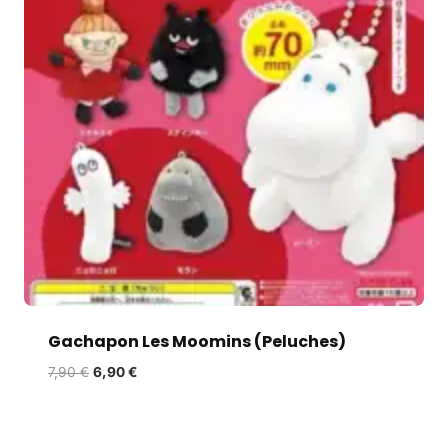
Gachapon Les Moomins (Peluches)
7,90
€
6,90
€