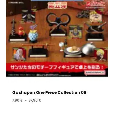
Gashapon One Piece Collection 05
7,90
€
–
37,90
€