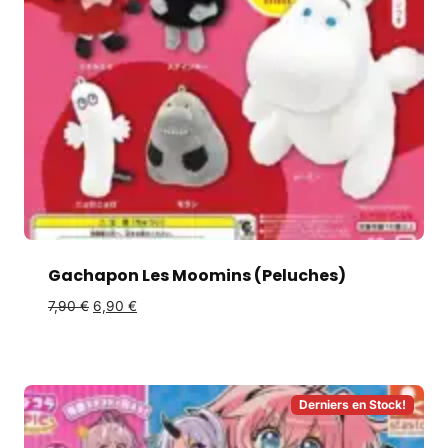
Gachapon Les Moomins (Peluches)
7,90
€
6,90
€
Derniers en Stock!