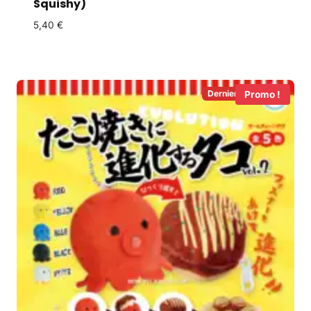
Squishy)
5,40
€
Derniers en Stock!
Promo !