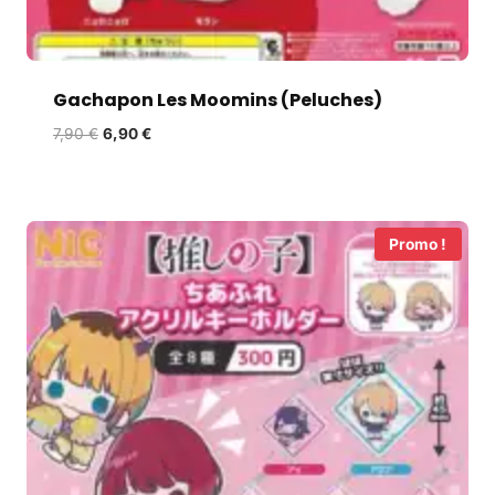
Gachapon Les Moomins (Peluches)
7,90
€
6,90
€
Promo !