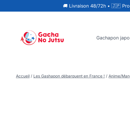
🚚 Livraison 48/72h
•
🇯🇵 Pro
Gachapon japo
Accueil
/
Les Gashapon débarquent en France !
/
Anime/Man