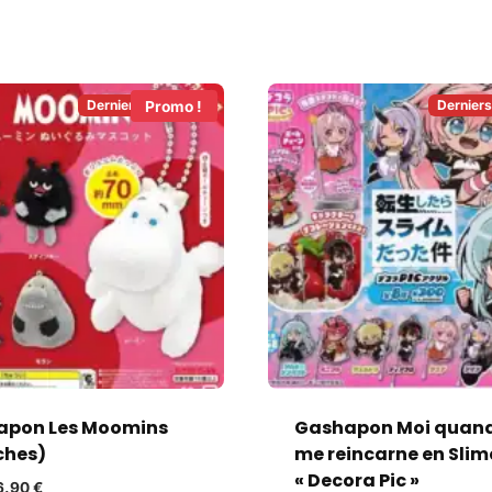
Derniers en Stock!
Derniers
Promo !
apon Les Moomins
Gashapon Moi quand
ches)
me reincarne en Slim
« Decora Pic »
6,90
€