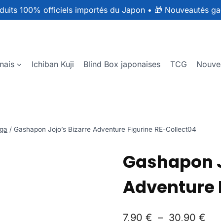
duits 100% officiels importés du Japon
•
🎁 Nouveautés ga
nais
Ichiban Kuji
Blind Box japonaises
TCG
Nouve
ga
/
Gashapon Jojo’s Bizarre Adventure Figurine RE-Collect04
Gashapon J
Adventure 
7,90
€
–
30,90
€