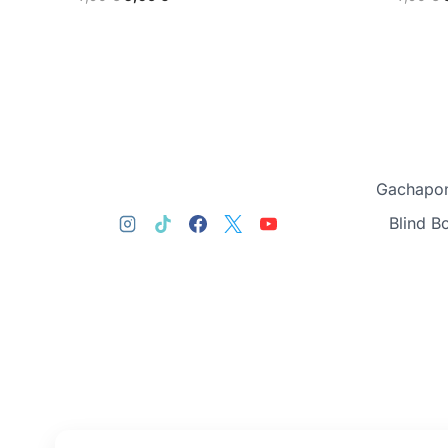
Gachapon
Blind B