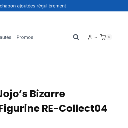
chapon ajoutées régulièrement
autés
Promos
0
ojo’s Bizarre
Figurine RE-Collect04