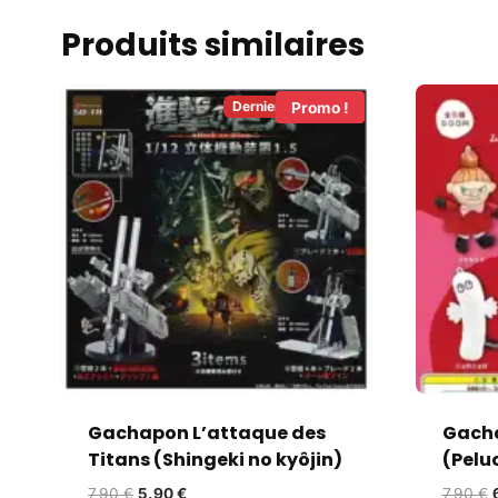
Produits similaires
Derniers en Stock!
Promo !
Gachapon L’attaque des
Gach
Titans (Shingeki no kyôjin)
(Pelu
7,90
€
5,90
€
7,90
€