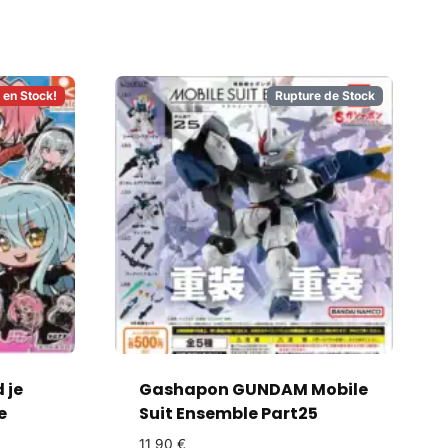
 en Stock!
Rupture de Stock
 je
Gashapon GUNDAM Mobile
e
Suit Ensemble Part25
11,90
€