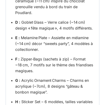
céramique (~11 cm) inspiré du chocolat
grenouille vendu à bord du train de
Poudlard.
D :
Goblet Glass
– Verre calice (~14 cm)
design « fête magique », 4 motifs différents.
E :
Melamine Plate
– Assiette en mélamine
(~14 cm) décor “sweets party”, 4 modèles à
collectionner.
F :
Zipper‑Bags (sachets à zip) – Format
~18 cm, 7 motifs sur le thème des friandises
magiques.
G :
Acrylic Ornament Charms
– Charms en
acrylique (~7cm), 8 designs “gâteau &
bonbon magique”.
H :
Sticker Set – 6 modèles, tailles variables