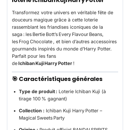
loterie Ichiban Kuji Harry Potter
Transformez votre univers en véritable fête de
douceurs magique grâce à cette loterie
rassemblant les friandises iconiques de la
saga : les
Bertie Bott’s Every Flavour Beans
,
les
Frog Chocolate
, et bien d’autres accessoires
gourmands inspirés du monde d’Harry Potter.
Parfait pour les fans
de
Ichiban Kuji Harry Potter
!
🎯 Caractéristiques générales
Type de produit :
Loterie Ichiban Kuji (à
tirage 100 % gagnant)
Collection :
Ichiban Kuji Harry Potter –
Magical Sweets Party
Origine :
Produit officiel
BANDAI SPIRITS