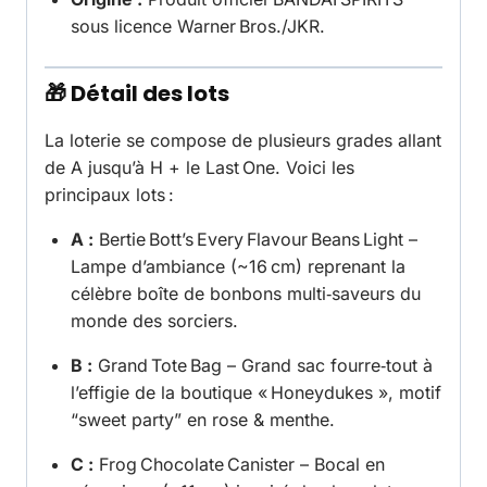
sous licence Warner Bros./JKR.
🎁 Détail des lots
La loterie se compose de plusieurs grades allant
de A jusqu’à H + le Last One. Voici les
principaux lots :
A :
Bertie Bott’s Every Flavour Beans Light
–
Lampe d’ambiance (~16 cm) reprenant la
célèbre boîte de bonbons multi‑saveurs du
monde des sorciers.
B :
Grand
Tote Bag
– Grand sac fourre‑tout à
l’effigie de la boutique «
Honeydukes
», motif
“sweet party” en rose & menthe.
C :
Frog Chocolate Canister
– Bocal en