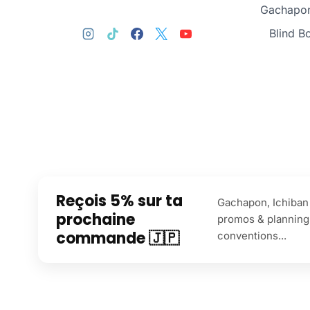
Gachapon
Blind B
Reçois 5% sur ta
Gachapon, Ichiban 
prochaine
promos & planning
commande 🇯🇵
conventions...