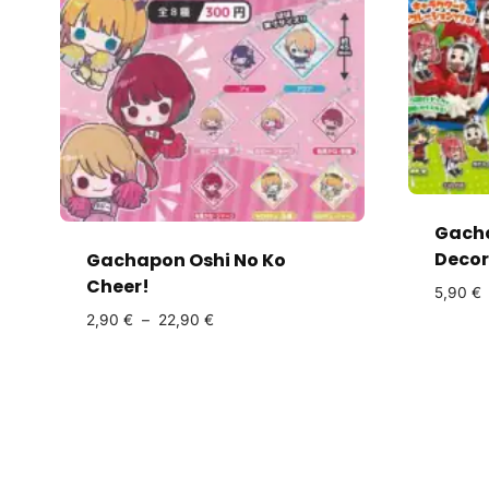
Gacha
Decora
Gachapon Oshi No Ko
Cheer!
5,90
€
2,90
€
–
22,90
€