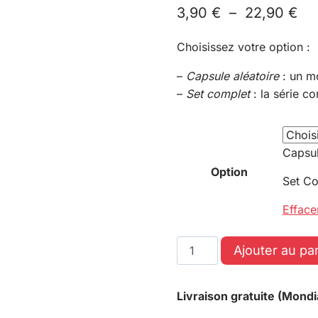
3,90
€
–
22,90
€
Choisissez votre option :
–
Capsule aléatoire
: un m
–
Set complet
: la série c
Capsul
Option
Set C
Efface
Ajouter au pa
Livraison gratuite (Mondi