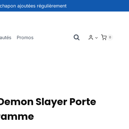
chapon ajoutées régulièrement
autés
Promos
0
emon Slayer Porte
gramme