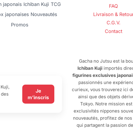
 japonais
Ichiban Kuji
TCG
FAQ
ox japonaises
Nouveautés
Livraison & Retou
C.G.V.
Promos
Contact
Gacha no Jutsu est la bou
Ichiban Kuji
importés dire
figurines exclusives japona
passionnés une expérienc
Kuji,
curieux, vous trouverez ici 
Je
 des
ainsi que des objets dériv
m’inscris
Tokyo. Notre mission est
exclusivités nippones souve
nouveautés, profitez de no
qui partagent la passion d