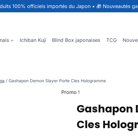
duits 100% officiels importés du Japon
•
🎁 Nouveautés ga
nais
Ichiban Kuji
Blind Box japonaises
TCG
Nouve
ga
/
Gashapon Demon Slayer Porte Cles Hologramme
Promo !
Gashapon D
Cles Holo