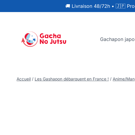
🚚 Livraison 48/72h
•
🇯🇵 Pro
Gachapon japo
Accueil
/
Les Gashapon débarquent en France !
/
Anime/Man