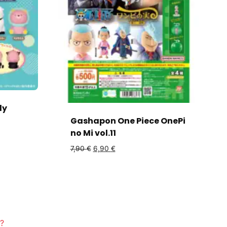
ly
Gashapon One Piece OnePi
no Mi vol.11
7,90
€
6,90
€
?