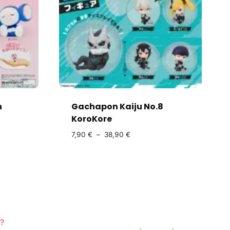
n
Gachapon Kaiju No.8
KoroKore
7,90
€
–
38,90
€
?