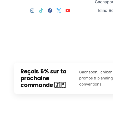
Gachapon
Blind B
Reçois 5% sur ta
Gachapon, Ichiban 
prochaine
promos & planning
commande 🇯🇵
conventions...