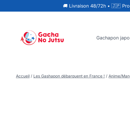
🚚 Livraison 48/72h
•
🇯🇵 Pro
Gachapon japo
Accueil
/
Les Gashapon débarquent en France !
/
Anime/Man