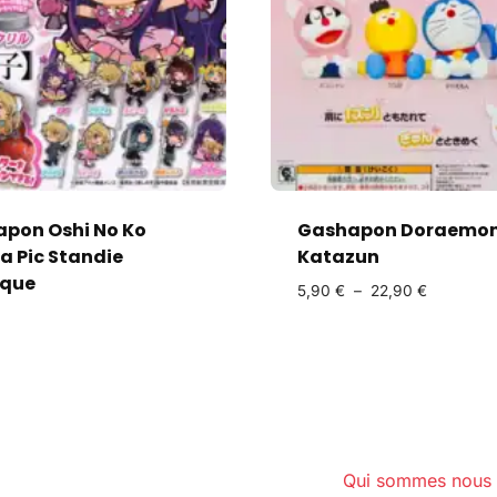
pon Oshi No Ko
Gashapon Doraemo
a Pic Standie
Katazun
ique
5,90
€
–
22,90
€
Qui sommes nous 