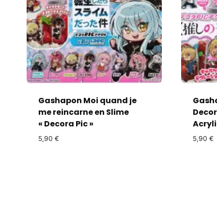
Gashapon Moi quand je
Gasha
me reincarne en Slime
Decor
« Decora Pic »
Acryl
5,90
€
5,90
€