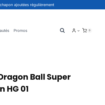
chapon ajoutées régulièrement
autés
Promos
0
ragon Ball Super
n HG 01