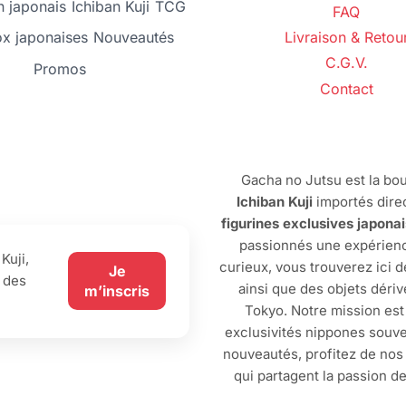
 japonais
Ichiban Kuji
TCG
FAQ
ox japonaises
Nouveautés
Livraison & Retou
C.G.V.
Promos
Contact
Gacha no Jutsu est la bou
Ichiban Kuji
importés dire
figurines exclusives japona
passionnés une expérienc
Kuji,
curieux, vous trouverez ici 
Je
 des
ainsi que des objets dériv
m’inscris
Tokyo. Notre mission est
exclusivités nippones souve
nouveautés, profitez de no
qui partagent la passion d