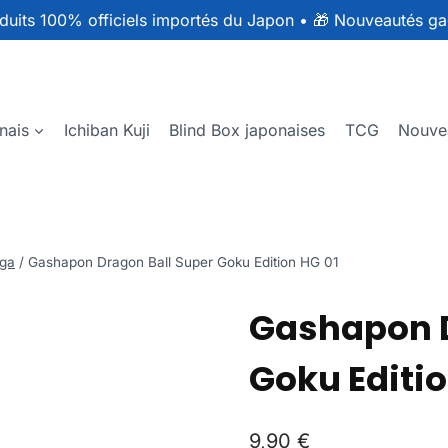
duits 100% officiels importés du Japon
•
🎁 Nouveautés ga
nais
Ichiban Kuji
Blind Box japonaises
TCG
Nouve
ga
/
Gashapon Dragon Ball Super Goku Edition HG 01
Gashapon D
Goku Editio
9,90
€