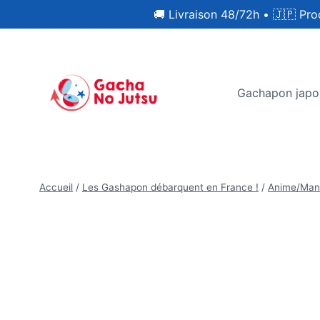
🚚 Livraison 48/72h
•
🇯🇵 Pro
Gachapon japo
Accueil
/
Les Gashapon débarquent en France !
/
Anime/Man