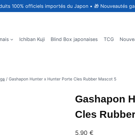
duits 100% officiels importés du Japon
•
🎁 Nouveautés ga
nais
Ichiban Kuji
Blind Box japonaises
TCG
Nouve
ga
/
Gashapon Hunter x Hunter Porte Cles Rubber Mascot 5
Gashapon Hu
Cles Rubber
5,90
€