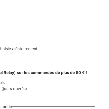
hoisie aléatoirement.
al Relay) sur les commandes de plus de 50 € !
els
(jours ouvrés)
rantie