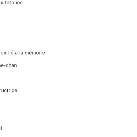
ix tatouée
oir lié à la mémoire
me-chan
ructrice
nt