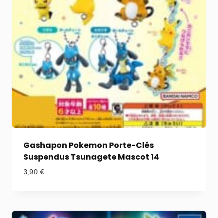
Gashapon Pokemon Porte-Clés
Suspendus Tsunagete Mascot 14
3,90
€