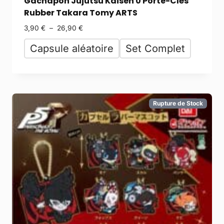
Gachapon Jujutsu Kaisen 0 Porte-Clés
Rubber Takara Tomy ARTS
3,90
€
–
26,90
€
Capsule aléatoire
Set Complet
Rupture de Stock