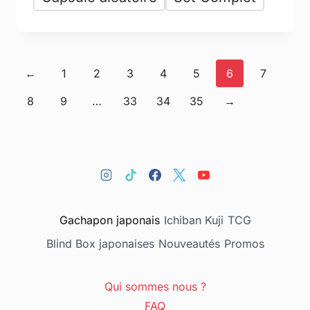
←
1
2
3
4
5
6
7
8
9
…
33
34
35
→
Gachapon japonais
Ichiban Kuji
TCG
Blind Box japonaises
Nouveautés
Promos
Qui sommes nous ?
FAQ