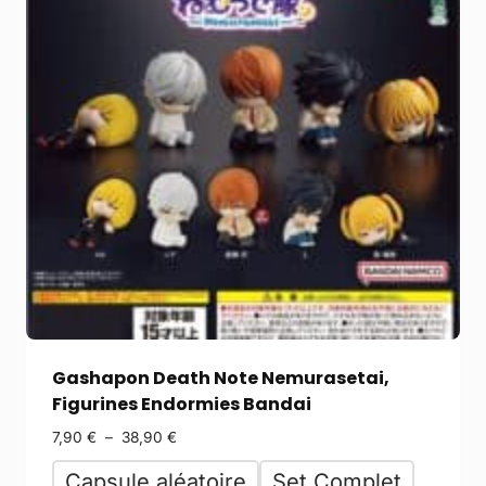
Gashapon Death Note Nemurasetai,
Figurines Endormies Bandai
7,90
€
–
38,90
€
Capsule aléatoire
Set Complet